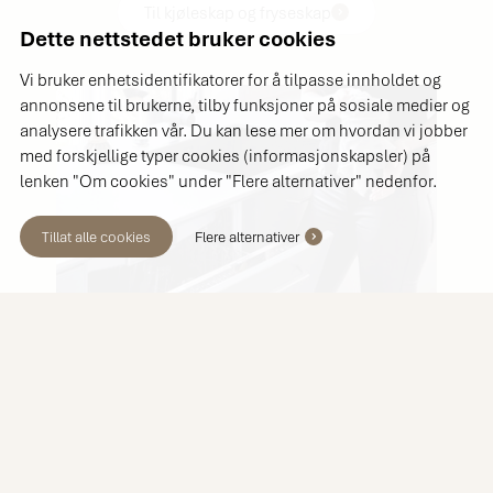
Til kjøleskap og fryseskap
Dette nettstedet bruker cookies
Vi bruker enhetsidentifikatorer for å tilpasse innholdet og
annonsene til brukerne, tilby funksjoner på sosiale medier og
analysere trafikken vår. Du kan lese mer om hvordan vi jobber
med forskjellige typer cookies (informasjonskapsler) på
lenken "Om cookies" under "Flere alternativer" nedenfor.
Tillat alle cookies
Flere alternativer
3
Rett oppvaskmaskin og rett
oppvask
Å velge riktig oppvaskmaskin med høyest
mulig energiklasse, er bra for både miljøet og
lommeboken. En enkel regel er også å kjøre