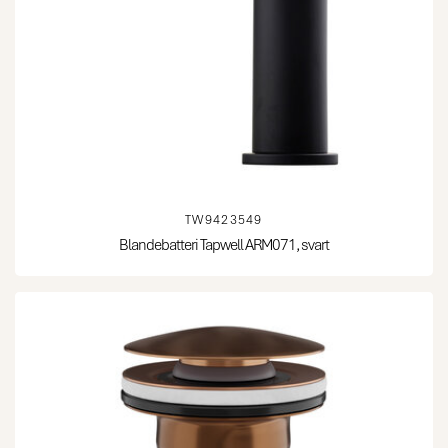
TW9423549
Blandebatteri Tapwell ARM071, svart