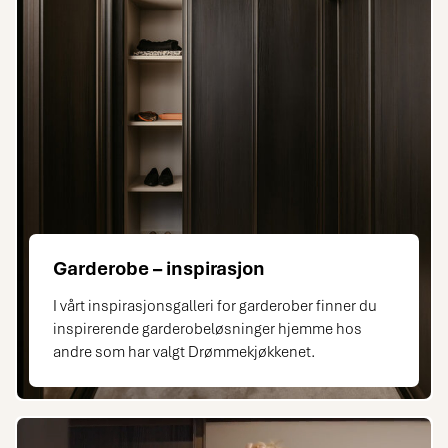
Garderobe – inspirasjon
I vårt inspirasjonsgalleri for garderober finner du
inspirerende garderobeløsninger hjemme hos
andre som har valgt Drømmekjøkkenet.