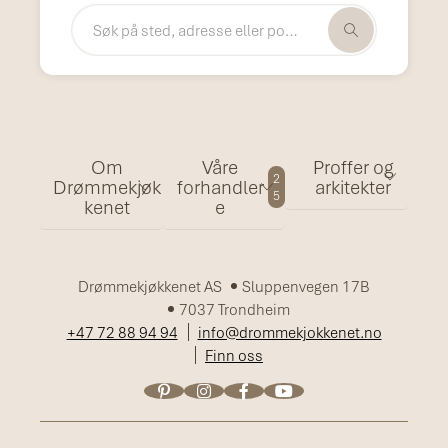
Om
Våre
Proffer og
2
Drømmekjøk
forhandler
arkitekter
5
kenet
e
Drømmekjøkkenet AS
Sluppenvegen 17B
7037 Trondheim
+47 72 88 94 94
info@drommekjokkenet.no
Finn oss