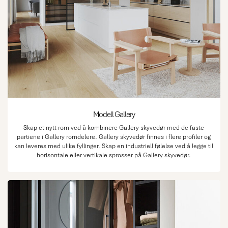
som løfter hele rommet.
VEGG: Jotun Macchiato.
Fondvegg bak garderobe: Jotun
Minerals Marrakesh. GULV:
Tekstilteppe Golvabia Vogue
Sand.
Modell Gallery
Skap et nytt rom ved å kombinere Gallery skyvedør med de faste
partiene i Gallery romdelere. Gallery skyvedør finnes i flere profiler og
kan leveres med ulike fyllinger. Skap en industriell følelse ved å legge til
horisontale eller vertikale sprosser på Gallery skyvedør.