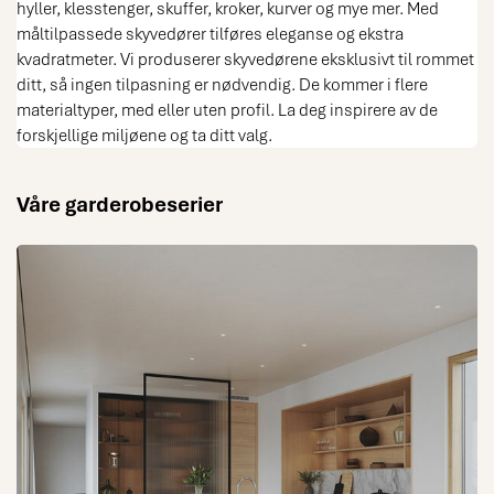
centimeter brukes smart –
hyller, klesstenger, skuffer, kroker, kurver og mye mer. Med
perfekt for deg som vil
måltilpassede skyvedører tilføres eleganse og ekstra
kombinere estetikk med
kvadratmeter. Vi produserer skyvedørene eksklusivt til rommet
maksimal oppbevaring. I dette
ditt, så ingen tilpasning er nødvendig. De kommer i flere
miljøet er garderoben også
tilpasset skråtak, noe som gjør
materialtyper, med eller uten profil. La deg inspirere av de
at rommets ellers utfordrende
forskjellige miljøene og ta ditt valg.
vinkler blir fullt funksjonelle.
Helheten oppleves ryddig,
praktisk og formskreddersydd.
Våre garderobeserier
Bak de elegante skyvedørene
finnes en gjennomtenkt
innredning i steingrått,
designet for å skape både
orden og oversikt. De praktiske
skuffene i ulike størrelser gjør
det enkelt å organisere alt fra
små tilbehør til større plagg,
mens hengeløsninger og hyller
gir fleksibilitet til en garderobe
som passer din hverdag.
Frontrow i kaffebrun med røkt
eikefinish er mer enn en
garderobe – det er en
skreddersydd designløsning