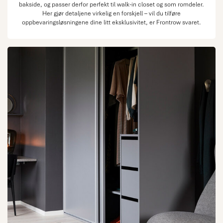
bakside, og passer derfor perfekt til walk-in closet og som romdeler.
Her gjør detaljene virkelig en forskjell – vil du tilføre
oppbevaringsløsningene dine litt eksklusivitet, er Frontrow svaret.