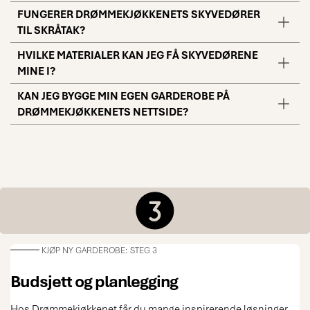
FUNGERER DRØMMEKJØKKENETS SKYVEDØRER
TIL SKRÅTAK?
HVILKE MATERIALER KAN JEG FÅ SKYVEDØRENE
MINE I?
KAN JEG BYGGE MIN EGEN GARDEROBE PÅ
DRØMMEKJØKKENETS NETTSIDE?
KJØP NY GARDEROBE: STEG 3
Budsjett og planlegging
Hos Drømmekjøkkenet får du mange inspirerende løsninger