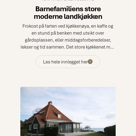
Barnefamiliens store
moderne landkjøkken
Frokost på farten ved kjøkkenøya, en kaffe og
en stund på benken med utsikt over
gårdsplassen, eller middagsforberedelser,
lekser og tid sammen. Det store kjøkkenet med
den varme atmosfæren og de smarte
løsningene har blitt det naturlige
Les hele innlegget her
samlingspunktet som familien Söderberg
ønsket seg.