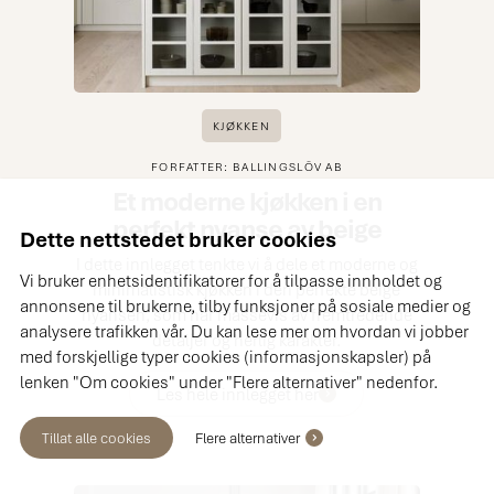
KJØKKEN
FORFATTER: BALLINGSLÖV AB
Et moderne kjøkken i en
perfekt nyanse av beige
Dette nettstedet bruker cookies
I dette innlegget tenkte vi å dele et moderne og
Vi bruker enhetsidentifikatorer for å tilpasse innholdet og
minimalistisk kjøkken i den perfekte beige
annonsene til brukerne, tilby funksjoner på sosiale medier og
nyansen, som har massevis av fremtredende
analysere trafikken vår. Du kan lese mer om hvordan vi jobber
detaljer og herlig karakter.
med forskjellige typer cookies (informasjonskapsler) på
lenken "Om cookies" under "Flere alternativer" nedenfor.
Les hele innlegget her
Tillat alle cookies
Flere alternativer