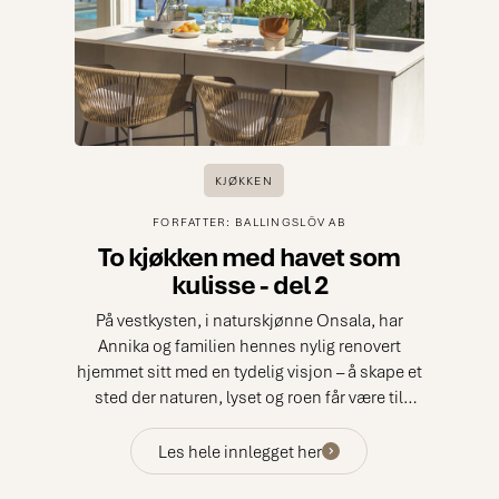
KJØKKEN
FORFATTER: BALLINGSLÖV AB
To kjøkken med havet som
kulisse - del 2
På vestkysten, i naturskjønne Onsala, har
Annika og familien hennes nylig renovert
hjemmet sitt med en tydelig visjon – å skape et
sted der naturen, lyset og roen får være til
stede i hverdagen. Resultatet er et harmonisk
hjem der inne og ute møtes gjennom en
Les hele innlegget her
helhetlig planløsning for de sosiale sonene.
Fra det velutstyrte kjøkkenet innendørs og