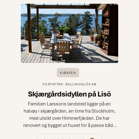
KJØKKEN
FORFATTER: BALLINGSLÖV AB
Skjærgårdsidyllen på Lisö
Familien Larssons landsted ligger på en
halvøy i skjærgården, en time fra Stockholm,
med utsikt over Himmerfjärden. De har
renovert og bygget ut huset for å passe både
helge- og hverdagsliv. Et helt nytt herlig