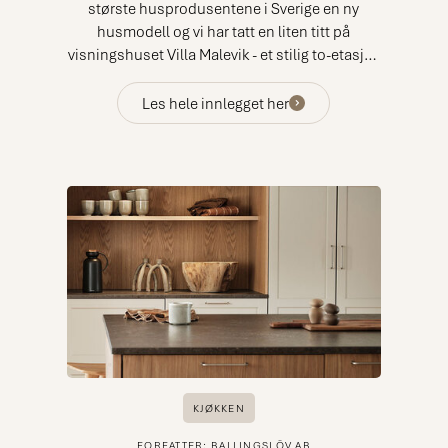
største husprodusentene i Sverige en ny
husmodell og vi har tatt en liten titt på
visningshuset Villa Malevik - et stilig to-etasjes
hus i moderne stil.
Les hele innlegget her
KJØKKEN
FORFATTER: BALLINGSLÖV AB