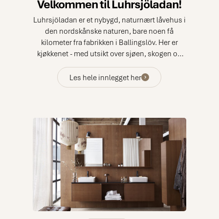
Velkommen til Luhrsjöladan!
Luhrsjöladan er et nybygd, naturnært låvehus i
den nordskånske naturen, bare noen få
kilometer fra fabrikken i Ballingslöv. Her er
kjøkkenet - med utsikt over sjøen, skogen og
den åpne hagen.
Les hele innlegget her