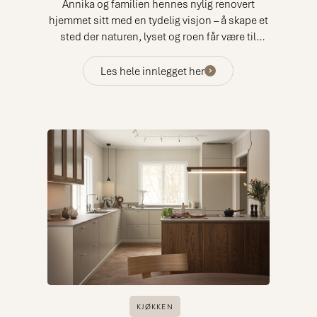
Annika og familien hennes nylig renovert
hjemmet sitt med en tydelig visjon – å skape et
sted der naturen, lyset og roen får være til
stede i hverdagen. Resultatet er et harmonisk
hjem der inne og ute møtes gjennom en
Les hele innlegget her
helhetlig planløsning for de sosiale sonene.
Fra det velutstyrte kjøkkenet innendørs og
videre ut mot spisestuen, terrassen og det lille
utekjøkkenet flyter hjemmets sosiale områder
naturlig sammen. Her kan familie og venner
bevege seg mellom de ulike nivåene og nyte
både matlaging og samvær – alltid med
havnen og havet som storslått bakteppe.
KJØKKEN