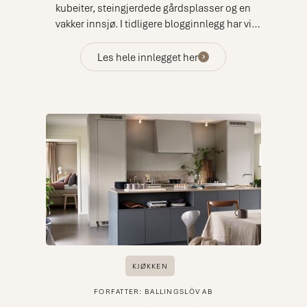
kubeiter, steingjerdede gårdsplasser og en
vakker innsjø. I tidligere blogginnlegg har vi
sett inn i hjertet av huset - kjøkkenet. Nå er det
på tide å vise frem badet og gjestetoalettet.
Les hele innlegget her
KJØKKEN
FORFATTER: BALLINGSLÖV AB