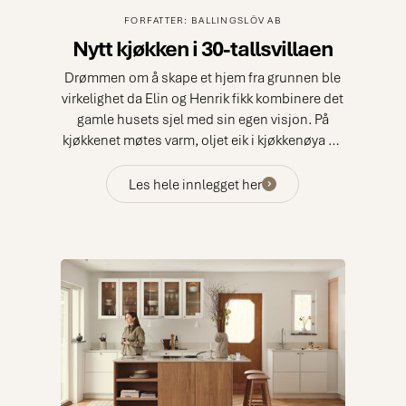
FORFATTER: BALLINGSLÖV AB
Nytt kjøkken i 30-tallsvillaen
Drømmen om å skape et hjem fra grunnen ble
virkelighet da Elin og Henrik fikk kombinere det
gamle husets sjel med sin egen visjon. På
kjøkkenet møtes varm, oljet eik i kjøkkenøya og
lyse malte farger, noe som skaper en
harmonisk balanse mellom tradisjon og
Les hele innlegget her
moderne design. Bli med på parets reise der
drøm og virkelighet møtes i Villa Stark.