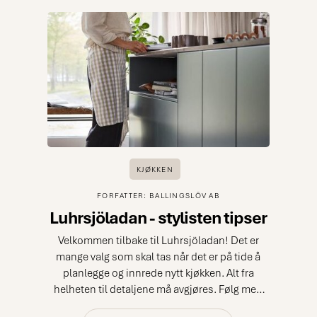
KJØKKEN
FORFATTER: BALLINGSLÖV AB
Luhrsjöladan - stylisten tipser
Velkommen tilbake til Luhrsjöladan! Det er
mange valg som skal tas når det er på tide å
planlegge og innrede nytt kjøkken. Alt fra
helheten til detaljene må avgjøres. Følg med
og ta del i interiørstylist Pernilla Nilssons ti