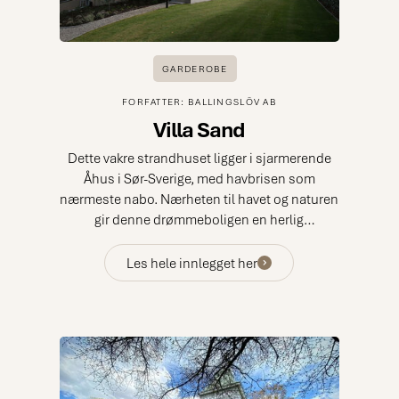
GARDEROBE
FORFATTER: BALLINGSLÖV AB
Villa Sand
Dette vakre strandhuset ligger i sjarmerende
Åhus i Sør-Sverige, med havbrisen som
nærmeste nabo. Nærheten til havet og naturen
gir denne drømmeboligen en herlig
atmosfære. Villaen ble bygget i 1916 og etter
en totalrenovering er den blitt en staselig
Les hele innlegget her
eiendom med karakter og moderne design.