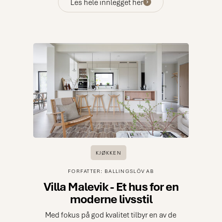
kjøkken i harmoni med den omkringliggende
Les hele innlegget her
naturen ble installert.
KJØKKEN
FORFATTER: BALLINGSLÖV AB
Villa Malevik - Et hus for en
moderne livsstil
Med fokus på god kvalitet tilbyr en av de