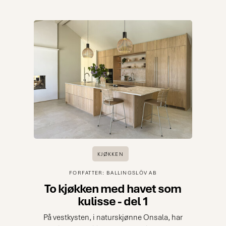
videre ut mot spisestuen, terrassen og det lille
utekjøkkenet flyter hjemmets sosiale områder
naturlig sammen. Her kan familie og venner
bevege seg mellom de ulike nivåene og nyte
både matlaging og samvær – alltid med
havnen og havet som storslått bakteppe.
KJØKKEN
FORFATTER: BALLINGSLÖV AB
To kjøkken med havet som
kulisse - del 1
På vestkysten, i naturskjønne Onsala, har