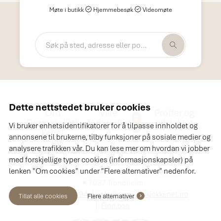
Møte i butikk
Hjemmebesøk
Videomøte
Dette nettstedet bruker cookies
Om
Våre
Proffer og
2
Drømmekjøk
forhandler
arkitekter
Vi bruker enhetsidentifikatorer for å tilpasse innholdet og
6
kenet
e
annonsene til brukerne, tilby funksjoner på sosiale medier og
analysere trafikken vår. Du kan lese mer om hvordan vi jobber
med forskjellige typer cookies (informasjonskapsler) på
lenken "Om cookies" under "Flere alternativer" nedenfor.
Drømmekjøkkenet AS
Sluppenvegen 17B
7037 Trondheim
+47 72 88 94 94
info@drommekjokkenet.no
Tillat alle cookies
Flere alternativer
Finn oss