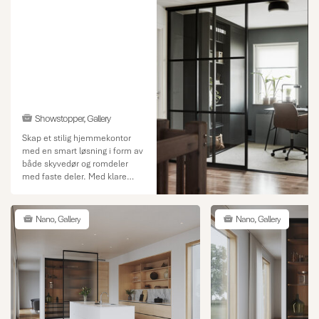
Showstopper, Gallery
Skap et stilig hjemmekontor
med en smart løsning i form av
både skyvedør og romdeler
med faste deler. Med klare
glassvegger holder du det
deilige lyset inne og skaper
samtidig ditt eget private rom
Nano, Gallery
Nano, Gallery
hvor du kan jobbe uforstyrret.
Det er fullt mulig å kombinere
denne herlige Gallery-serien
med andre skyvedører for å
skape ekstra oppbevaring
langs de andre veggene. Bildet
viser også Showstopper-
skyvedøren og Lounge-skapet