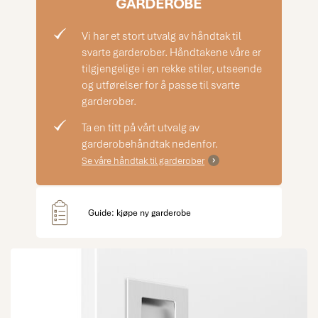
GARDEROBE
Vi har et stort utvalg av håndtak til
svarte garderober. Håndtakene våre er
tilgjengelige i en rekke stiler, utseende
og utførelser for å passe til svarte
garderober.
Ta en titt på vårt utvalg av
garderobehåndtak nedenfor.
Se våre håndtak til garderober
Guide: kjøpe ny garderobe