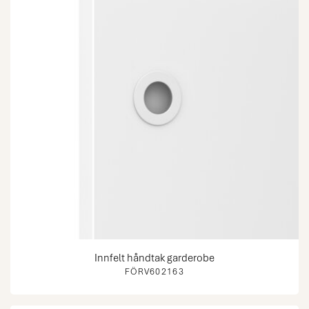
Innfelt håndtak garderobe
FÖRV602163