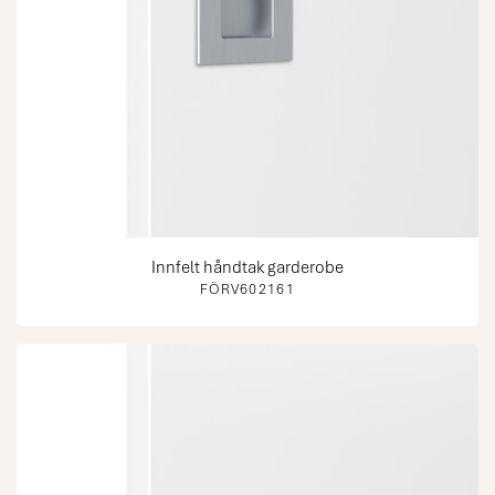
Innfelt håndtak garderobe
FÖRV602161