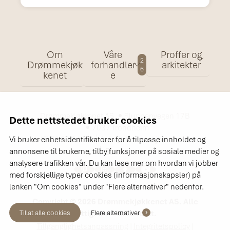
Om
Våre
Proffer og
2
Drømmekjøk
forhandler
arkitekter
6
kenet
e
Drømmekjøkkenet AS
Sluppenvegen 17B
Dette nettstedet bruker cookies
7037 Trondheim
+47 72 88 94 94
info@drommekjokkenet.no
Vi bruker enhetsidentifikatorer for å tilpasse innholdet og
Finn oss
annonsene til brukerne, tilby funksjoner på sosiale medier og
analysere trafikken vår. Du kan lese mer om hvordan vi jobber
med forskjellige typer cookies (informasjonskapsler) på
lenken "Om cookies" under "Flere alternativer" nedenfor.
Copyright © 2026 Drømmekjøkkenet AS. Alle
Tillat alle cookies
Flere alternativer
rettigheter forbeholdt.
Tillgänglighetsanpassning
|
Integritetspolicy
|