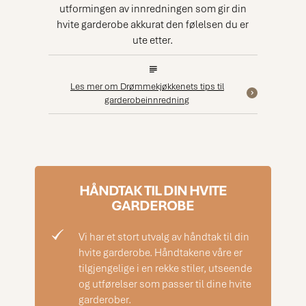
utformingen av innredningen som gir din
hvite garderobe akkurat den følelsen du er
ute etter.
Les mer om Drømmekjøkkenets tips til
garderobeinnredning
HÅNDTAK TIL DIN HVITE
GARDEROBE
Vi har et stort utvalg av håndtak til din
hvite garderobe. Håndtakene våre er
tilgjengelige i en rekke stiler, utseende
og utførelser som passer til dine hvite
garderober.