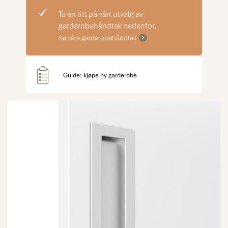
Ta en titt på vårt utvalg av
garderobehåndtak nedenfor.
Se våre garderobehåndtak
Guide: kjøpe ny garderobe