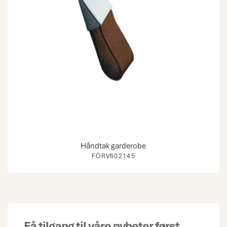
Håndtak garderobe
FÖRV602145
Få tilgang til våre nyheter først