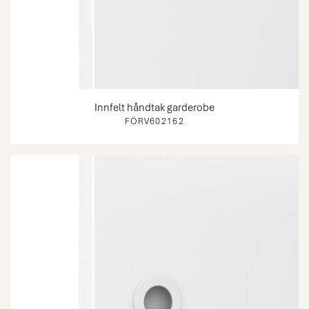
Innfelt håndtak garderobe
FÖRV602162