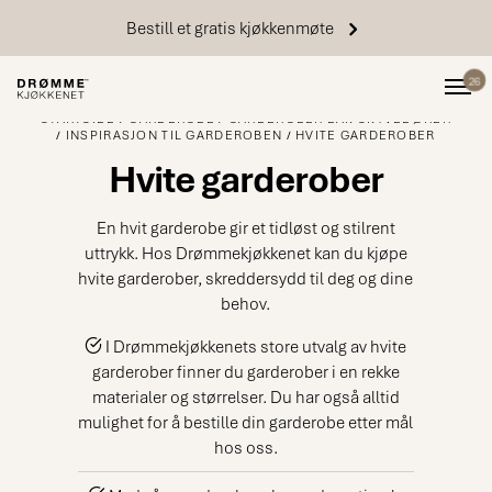
Bestill et gratis kjøkkenmøte
26
STARTSIDE
GARDEROBE
GARDEROBER BAK SKYVEDØRER
INSPIRASJON TIL GARDEROBEN
HVITE GARDEROBER
Hvite garderober
En hvit garderobe gir et tidløst og stilrent
uttrykk. Hos Drømmekjøkkenet kan du kjøpe
hvite garderober, skreddersydd til deg og dine
behov.
I Drømmekjøkkenets store utvalg av hvite
garderober finner du garderober i en rekke
materialer og størrelser. Du har også alltid
mulighet for å bestille din garderobe etter mål
hos oss.