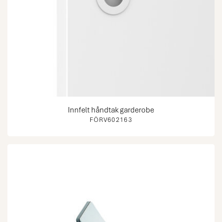
Innfelt håndtak garderobe
FÖRV602163