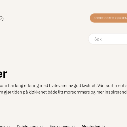
BOOKE GRATIS KJØKK
er
 har lang erfaring med hvitevarer av god kvalitet. Vårt sortiment 
m gjør tiden på kjøkkenet både litt morsommere og mer inspirerend
 mm
Dybde, mm
Funksjoner
Montering