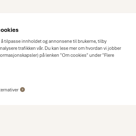
cookies
r å tilpasse innholdet og annonsene til brukerne, tilby
nalysere trafikken vår. Du kan lese mer om hvordan vi jobber
nformasjonskapsler) på lenken "Om cookies" under "Flere
ternativer
Bestill et møte med en av våre kjøkkeneksperter
Møte i butikk
Hjemmebesøk
Videomøte