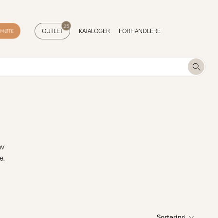
25
ENMØTE
OUTLET
KATALOGER
FORHANDLERE
av
e.
Sortering