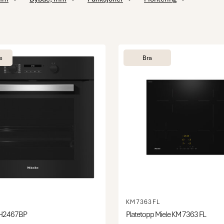
e
Bra
KM7363FL
 H2467BP
Platetopp Miele KM 7363 FL