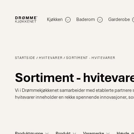
Kjøkken
Baderom
Garderobe
STARTSIDE
HVITEVARER
SORTIMENT - HVITEVARER
Sortiment - hvitevar
Vi i Drømmekjøkkenet samarbeider med etablerte partnere som
hvitevarer inneholder en rekke spennende innovasjoner, so
Produktgruppe
Produkt
Varemerke
Høyde,