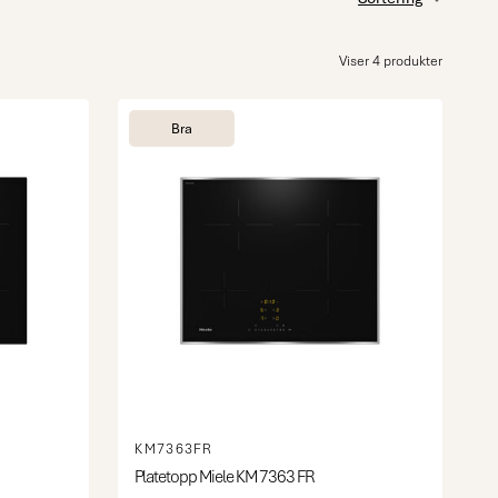
Viser 4 produkter
Bra
KM7363FR
Platetopp Miele KM 7363 FR