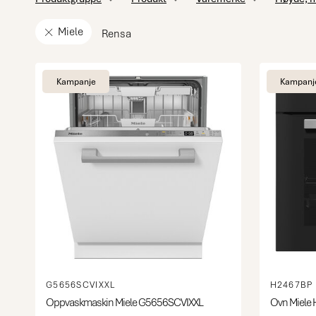
Miele
Rensa
Kampanje
Kampanj
G5656SCVIXXL
H2467BP
Oppvaskmaskin Miele G5656SCVIXXL
Ovn Miele