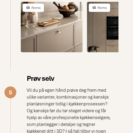
klassiske farge
mørkebeige. Håndtaket
Aroma
Aroma
på kjøkkendøren er
grepsvennlig og blir en
stilig detalj på kjøkkenet
uten å være for
dominerende.
Benkeplaten i
komposittstein
kompletterer
kjøkkenfrontens farge
og er garantert like
vakker etter mange års
bruk. Vitrineskapet med
innslag av tre og
Prøv selv
integrert belysning i
sidene er det perfekte
Vil du på egen hånd prøve deg frem med
5
stedet for dine
ulike varianter, kombinasjoner og kanskje
kjøkkenfavoritter.
VENTILATOR: Grue
planløsninger tidlig i kjøkkenprosessen?
mørkebeige,
Og kanskje før du tar steget videre og får
RørosHetta.
hjelp av våre profesjonelle kjøkkenselgere,
HVITEVARER: Electrolux.
SPRUTBESKYTTELSE:
som planlegger i detaljer og tegner
Komposittstein
kjøkkenet ditt i 3D? I så fall tilbyr vi noen