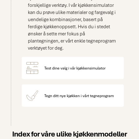
Silestone Oceano gris,
forskjellige verktøy. I vår kjøkkensimulator
20 mm. GULV:
kan du prøve ulike materialer og fargevalg i
Hvitsåpet grangulv.
VEGG: Frostrøyk, Jotun.
uendelige kombinasjoner, basert på
ferdige kjøkkenoppsett. Hvis du i stedet
ønsker å sette mer fokus på
plantegningen, er vårt enkle tegneprogram
verktøyet for deg.
Test dine valg i vår kjøkkensimulator
Tegn ditt nye kjøkken i vårt tegneprogram
Index for våre ulike kjøkkenmodeller