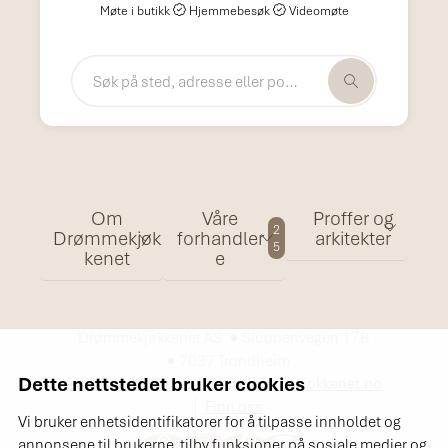
Møte i butikk
Hjemmebesøk
Videomøte
Om
Våre
Proffer og
2
Drømmekjøk
forhandler
arkitekter
5
kenet
e
Drømmekjøkkenet AS
Sluppenvegen 17B
7037 Trondheim
Dette nettstedet bruker cookies
+47 72 88 94 94
info@drommekjokkenet.no
Finn oss
Vi bruker enhetsidentifikatorer for å tilpasse innholdet og
annonsene til brukerne, tilby funksjoner på sosiale medier og