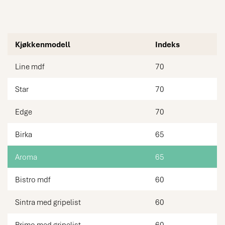
Kjøkkenmodell
Indeks
Line mdf
70
Star
70
Edge
70
Birka
65
Aroma
65
Bistro mdf
60
Sintra med gripelist
60
Primo med gripelist
60