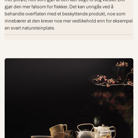
gjør den mer følsom for flekker. Det kan unngås ved å
behandle overflaten med et beskyttende produkt, noe som
innebærer at den krever noe mer vedlikehold enn for eksempel
en svart natursteinplate.