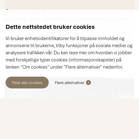
Naturstein har en meget lang livslengde og er nesten
uutslitelig - det er ingen tilfeldighet at de fleste bygg som er
Dette nettstedet bruker cookies
flere tusen år gamle, er bygget i stein.
Vi bruker enhetsidentifikatorer for å tilpasse innholdet og
Steinens holdbarhet gjør også at den kan gjenvinnes igjen
annonsene til brukerne, tilby funksjoner på sosiale medier og
og igjen.
analysere trafikken vår. Du kan lese mer om hvordan vi jobber
med forskjellige typer cookies (informasjonskapsler) på
lenken "Om cookies" under "Flere alternativer" nedenfor.
Tillat alle cookies
Flere alternativer