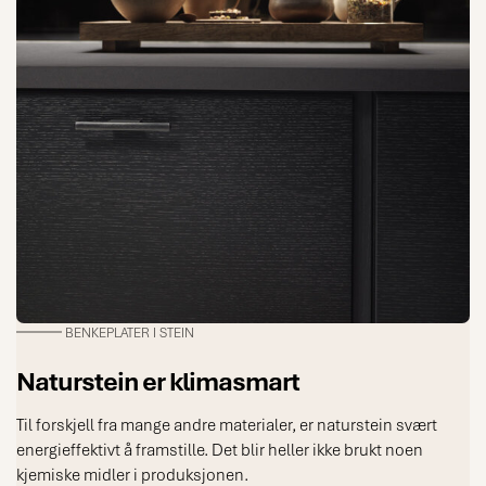
BENKEPLATER I STEIN
Naturstein er klimasmart
Til forskjell fra mange andre materialer, er naturstein svært
energieffektivt å framstille. Det blir heller ikke brukt noen
kjemiske midler i produksjonen.