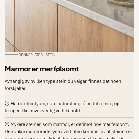
BENKEPLATER I STEIN
Marmor er mer følsomt
Avhengig av hvilken type stein du velger, finnes det noen
forskjeller.
Harde steintyper, som naturstein, tåler det meste, og
trenger ikke nevneverdig vedlikehold.
Mykere steiner, som marmor, er derimot noe mer følsomt.
Den vakre marmorerte lyse overflaten kommer av at steinen er
mer porøs, noe som gjør at den kan suge til seg væske. Det