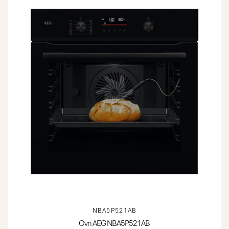
NBA5P521AB
Ovn AEG NBA5P521AB