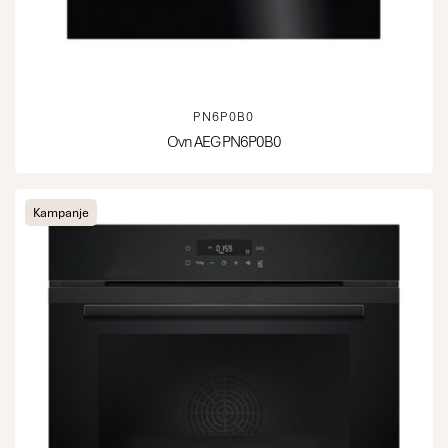
PN6P0B0
Ovn AEG PN6P0B0
Kampanje