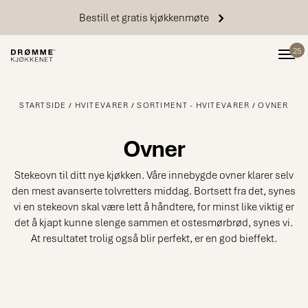
Bestill et gratis kjøkkenmøte
25
STARTSIDE
HVITEVARER
SORTIMENT - HVITEVARER
OVNER
Ovner
Stekeovn til ditt nye kjøkken. Våre innebygde ovner klarer selv
den mest avanserte tolvretters middag. Bortsett fra det, synes
vi en stekeovn skal være lett å håndtere, for minst like viktig er
det å kjapt kunne slenge sammen et ostesmørbrød, synes vi.
At resultatet trolig også blir perfekt, er en god bieffekt.