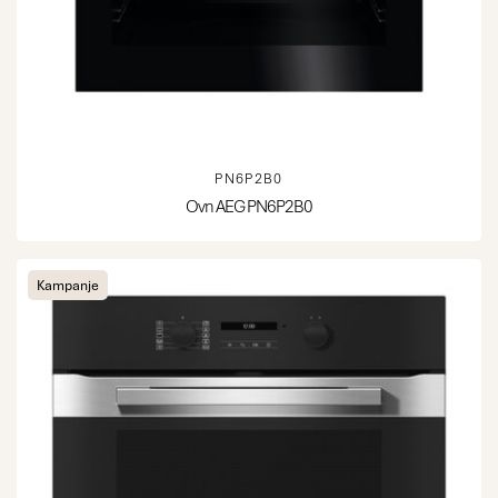
PN6P2B0
Ovn AEG PN6P2B0
Kampanje