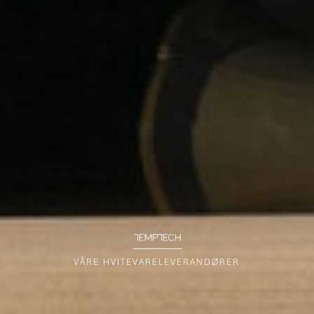
VÅRE HVITEVARELEVERANDØRER