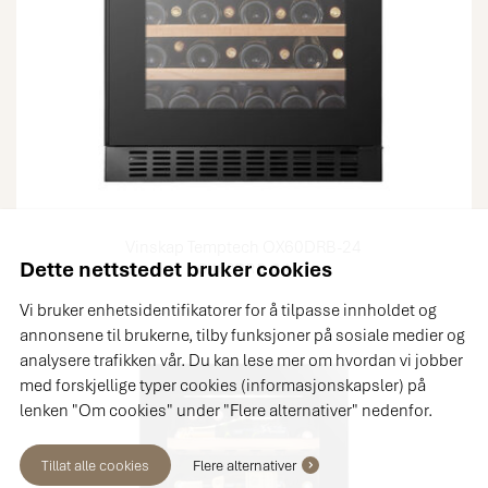
Vinskap Temptech OX60DRB-24
Dette nettstedet bruker cookies
OX60DRB-24
Vi bruker enhetsidentifikatorer for å tilpasse innholdet og
annonsene til brukerne, tilby funksjoner på sosiale medier og
analysere trafikken vår. Du kan lese mer om hvordan vi jobber
med forskjellige typer cookies (informasjonskapsler) på
lenken "Om cookies" under "Flere alternativer" nedenfor.
Tillat alle cookies
Flere alternativer