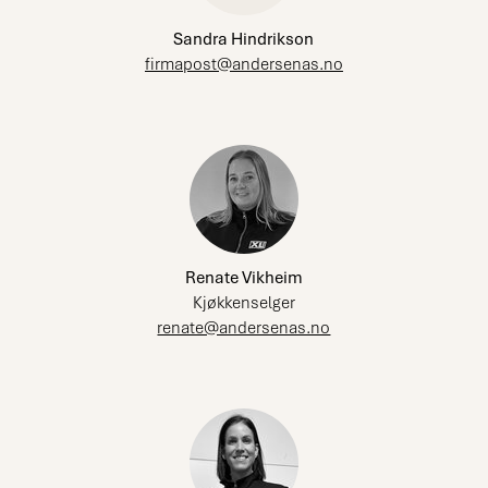
Sandra Hindrikson
firmapost@andersenas.no
Renate Vikheim
Kjøkkenselger
renate@andersenas.no