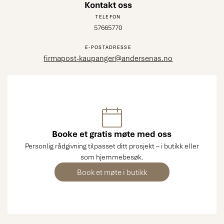
Kontakt oss
TELEFON
57665770
E-POSTADRESSE
firmapost-kaupanger@andersenas.no
Booke et gratis møte med oss
Personlig rådgivning tilpasset ditt prosjekt – i butikk eller
som hjemmebesøk.
Book et møte i butikk