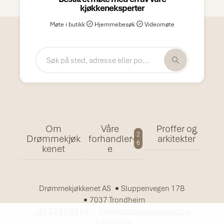
kjøkkeneksperter
Møte i butikk
Hjemmebesøk
Videomøte
Om
Våre
Proffer og
2
Drømmekjøk
forhandler
arkitekter
6
kenet
e
Drømmekjøkkenet AS
Sluppenvegen 17B
7037 Trondheim
+47 72 88 94 94
info@drommekjokkenet.no
Finn oss