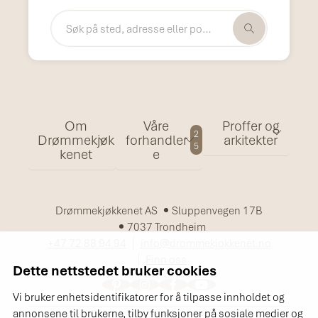
Om
Våre
Proffer og
2
Drømmekjøk
forhandler
arkitekter
5
kenet
e
Drømmekjøkkenet AS
Sluppenvegen 17B
7037 Trondheim
+47 72 88 94 94
info@drommekjokkenet.no
Finn oss
Dette nettstedet bruker cookies
Vi bruker enhetsidentifikatorer for å tilpasse innholdet og
annonsene til brukerne, tilby funksjoner på sosiale medier og