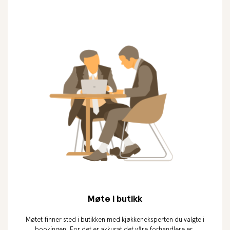
Møte i butikk
Møtet finner sted i butikken med kjøkkeneksperten du valgte i
bookingen. For det er akkurat det våre forhandlere er,