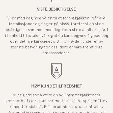
SISTE BESIKTIGELSE
Vi er med deg hele veien til et ferdig kjøkken. Når alle
installasjoner og ting er på plass, foretar vi en siste
besiktigelse sammen med deg, for å sikre at alt er utført
i henhold til avtalen vår og at du kan begynne å glede deg
over det nye kjøkkenet ditt. Fornøyde kunder er av
største betydning for oss, dere er våre fremtidige
ambassadører.
HØY KUNDETILFREDSHET
Vi er glade for å være en av Drømmekjøkkenets
konseptbutikker, som har mottatt kvalitetsprisen "Høy
kundetilfredshet". Prisen administreres sentralt av
Drømmekjøkkenet og vitner om at vi over tid har hatt