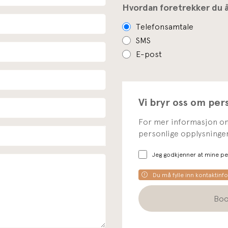
Hvordan foretrekker du å
Telefonsamtale
SMS
E-post
Vi bryr oss om per
For mer informasjon om
personlige opplysninger
Jeg godkjenner at mine pe
Du må fylle inn kontaktinf
Boo