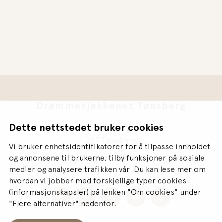
Drømmekjøkkenet Tønsberg
Kilengaten 8
Dette nettstedet bruker cookies
3117 Tønsberg
Vi bruker enhetsidentifikatorer for å tilpasse innholdet
33 32 55 00
og annonsene til brukerne, tilby funksjoner på sosiale
medier og analysere trafikken vår. Du kan lese mer om
cecilie@cr-interior.no
hvordan vi jobber med forskjellige typer cookies
(informasjonskapsler) på lenken "Om cookies" under
"Flere alternativer" nedenfor.