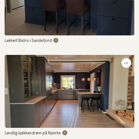
Lekkert Bistro i Sandefjord
+3
Landlig kjøkkendrøm på Nykirke