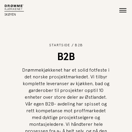
SKØYEN
STARTSIDE
B2B
B2B
Drømmekjøkkenet har et solid fotfeste i
det norske prosjektmarkedet. Vi tilbyr
komplette leveranser av kjøkken, bad og
garderober til prosjekter opptil 10
enheter over store deler av Østlandet.
Vår egen B2B- avdeling har spisset og
rett kompetanse mot proffmarkedet
med dyktige prosjektselgere og
montasjeledere. Vi håndterer hele
prosessen fra a- å helt selv, og på den