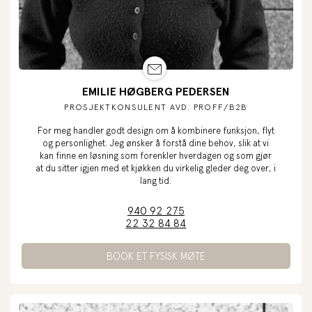
EMILIE HØGBERG PEDERSEN
PROSJEKTKONSULENT AVD. PROFF/B2B
For meg handler godt design om å kombinere funksjon, flyt
og personlighet. Jeg ønsker å forstå dine behov, slik at vi
kan finne en løsning som forenkler hverdagen og som gjør
at du sitter igjen med et kjøkken du virkelig gleder deg over, i
lang tid.
940 92 275
22 32 84 84
BOOK ET FYSISK MØTE