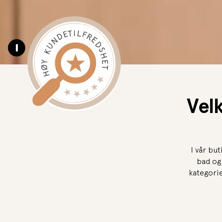
Pause video
Vel
I vår bu
bad og 
kategori