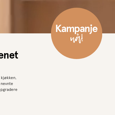
enet
 kjøkken,
n nevnte
ppgradere