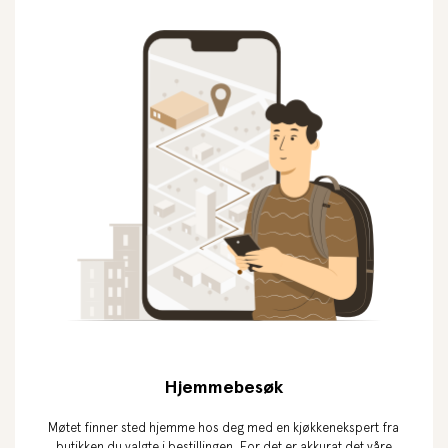
Hjemmebesøk
Møtet finner sted hjemme hos deg med en kjøkkenekspert fra
butikken du valgte i bestillingen. For det er akkurat det våre