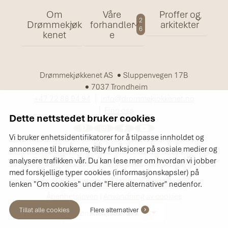
Om
Våre
Proffer og
2
Drømmekjøk
forhandler
arkitekter
6
kenet
e
Drømmekjøkkenet AS
Sluppenvegen 17B
7037 Trondheim
+47 72 88 94 94
info@drommekjokkenet.no
Finn oss
Dette nettstedet bruker cookies
Vi bruker enhetsidentifikatorer for å tilpasse innholdet og
annonsene til brukerne, tilby funksjoner på sosiale medier og
Copyright © 2026 Drømmekjøkkenet AS. Alle
analysere trafikken vår. Du kan lese mer om hvordan vi jobber
rettigheter forbeholdt.
med forskjellige typer cookies (informasjonskapsler) på
lenken "Om cookies" under "Flere alternativer" nedenfor.
Tillgänglighetsanpassning
|
Integritetspolicy
|
Åpenhetsloven
|
Användning av cookies
Tillat alle cookies
Flere alternativer
Drømmekjøkkenet