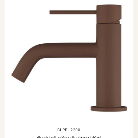
BLPR12200
Blandebatteri Scandtap Voyage Rust